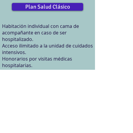
Plan Salud Clásico
​Habitación individual con cama de
acompañante en caso de ser
hospitalizado.
Acceso ilimitado a la unidad de cuidados
intensivos.
Honorarios por visitas médicas
hospitalarias.
Honorarios quirúrgicos y de
anestesiólogo.
Gastos intrahospitalarios.
Gastos de prótesis, cardiodesfibrilador,
marcapasos y estimulador de médula
espinal.
Trasplantes y donación de órganos.
Maternidad, complicaciones y atención
del parto.
Medicamentos y exámenes pre y pos