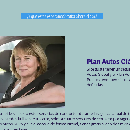
¿Y que estás esperando? cotiza ahora clic acá
Plan Autos Cl
Si te gusta tener un segu
Autos Global y el Plan Aut
Puedes tener beneficios a
definidas.
, pide sin costo estos servicios de conductor durante la vigencia anual de tu 
 Si pierdes la llave de tu carro, solicita cuatro servicios de cerrajero por vigen
os Autos SURA y sus aliados, o de forma virtual, tienes gratis al año dos rev
to en peritajes.