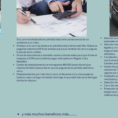
,
Atención pre
Si tu carro es declarado en pérdida total como consecuencia de un
especiales en
accidente o un robo:
Atención int
Anticipo: si tu carro se declara en pérdida total y tienes este Plan Global, te
legales y un 
pagamos máximo el 90 % de anticipo para que cambies de carro o pagues
luego proced
la deuda de tu crédito.
afectados.
Firma de documentos a domicilio: vamos a donde estés para que firmes el
Conciliación 
traspaso a SURA para poderte pagar (solo aplica en Bogotá, Cali y
que buscará 
Medellín).
trámites ant
Gastos de desplazamiento: te entregamos $80.000 pesos diarios (por
Gastos de pa
máximo 30 días) hasta el día en que te paguemos la pérdida total de tu
máximo de 15
carro.
vigente por 
Desplazamientos por robo de tu carro: te llevamos a ti y a los pasajeros
Facilitador e
hasta tu casa o al lugar de destino del viaje, lo que esté más cerca del lugar
reemplazo y 
donde te robaron.
Selección de 
Carro de ree
Protección d
tengas que r
millones de 
y más muchos beneficios más..........