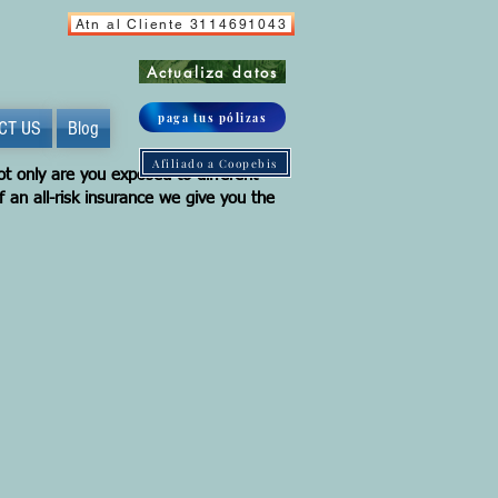
Atn al Cliente 3114691043
Actualiza datos
paga tus pólizas
CT US
Blog
Afiliado a Coopebis
ot only are you exposed to different
f an all-risk insurance we give you the