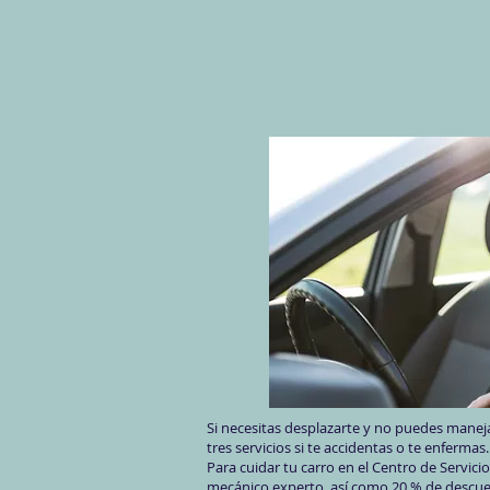
Si necesitas desplazarte y no puedes manejar
tres servicios si te accidentas o te enfer​mas.
Para cuidar tu carro en el Centro de Servici
mecánico experto, así como 20 % de descuen