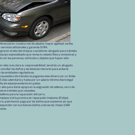
ferencial en nuestra red de aliados: mayor agilidad, tarifas
 servicios adicionales y garantía SURA.
egral en el sitio del choque o accidente: abogado para trámites
equipo especializado que revisa tu estado físico y emocional, y
e con las personas, vehículos u objetos que hayan sido
en sitio: si es clara tu responsabilidad, tendrás un abogado
conciliar los daños y las lesiones menores para evitarte
e las entidades reguladoras.
rqueadero de tránsito: te pagamos este dinero con un límite
 días calendario y hasta por un salario mínimo diario legal
día de estacionamiento en patios.
n sitio para darte apoyo en la asignación de talleres, carro de
otros trámites que necesites.
talleres para la reparación del carro.
mplazo si el tuyo entra en reparación (máximo 20 días).
e tu patrimonio: pago por los daños que ocasiones sin que
esponder con tus bienes (daños a terceros). Hasta 3.040
pesos.