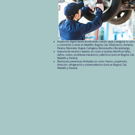
Inspección digital desde donde estés cuando vayas a asegurar tu carro
o a domicilio si estás en Medellín, Bogotá, Cali, Villavicencio, Armenia,
Pereira, Manizales, Ibagué, Cartagena, Barranquilla o Bucaramanga.
Asesoría de mecánico experto sin costo si quieres identificar fallas,
daños, ruidos, problemas mecánicos y eléctricos (solo en Bogotá, Cali,
Medellín y Pereira).
Revisiones preventivas ilimitadas sin costo: frenos, suspensión,
dirección, refrigeración y sistema eléctrico (solo en Bogotá, Cali,
Medellín y Pereira).