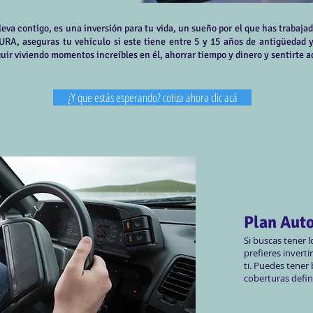
lleva contigo, es una inversión para tu vida, un sueño por el que has traba
SURA, aseguras tu vehículo si este tiene entre 5 y 15 años de antigüed
uir viviendo momentos increíbles en él, ahorrar tiempo y dinero y sentirte
¿Y que estás esperando? cotiza ahora clic acá
Plan Auto
Si buscas tener 
prefieres inverti
ti. Puedes tener​
coberturas defini