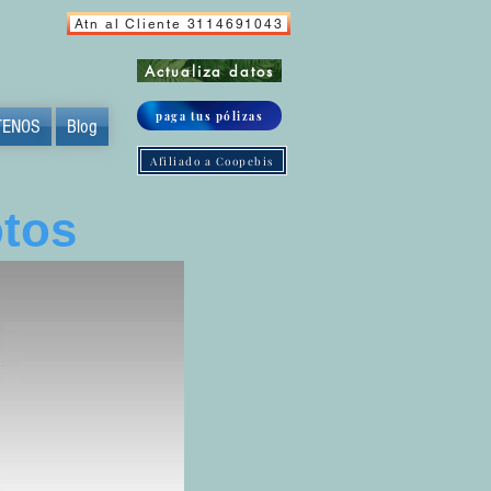
Atn al Cliente 3114691043
Actualiza datos
paga tus pólizas
TENOS
Blog
Afiliado a Coopebis
otos