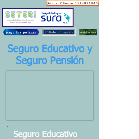
Atn al Cliente 3114691043
paga tus pólizas
Afiliado a Coopebis
Actualiza datos
Seguro Educativo y
Seguro Pensión
Seguro Educativo