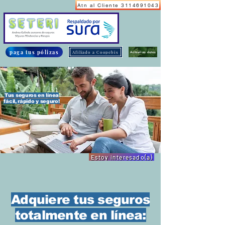
Atn al Cliente 3114691043
paga tus pólizas
Afiliado a Coopebis
Actualiza datos
Tus seguros en línea
fácil, rápido y seguro!
Estoy interesado(a)
Adquiere tus seguros
totalmente en línea: