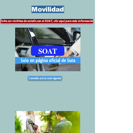
Movilidad
Evita ser vícitima de estafa con el SOAT, clic aquí para más información
SOAT
Solo en página oficial de Sura
Consulta acá tu soat vigente