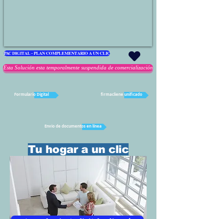
PAC DIGITAL - PLAN COMPLEMENTARIO A UN CLIC
Esta Solución esta temporalmente suspendida de comercialización
Formulario Digital
firmacliene unificado
Envio de documentos en línea
Tu hogar a un clic