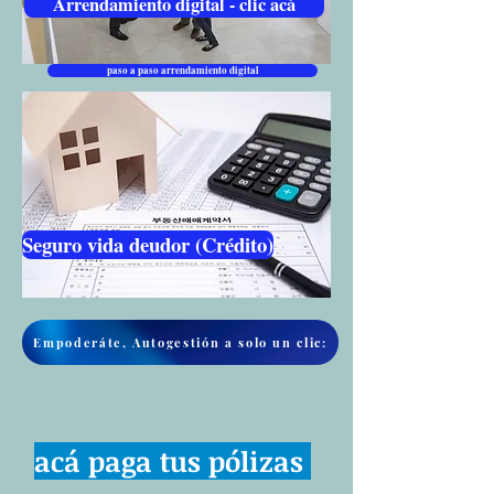
Arrendamiento digital - clic acá
paso a paso arrendamiento digital
Seguro vida deudor (Crédito)
Empoderáte, Autogestión a solo un clic:
acá paga tus pólizas