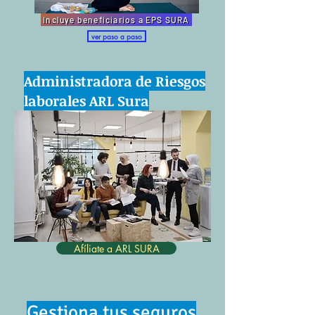
Incluye beneficiarios a EPS SURA
ver paso a paso
Administradora de Riesgos
laborales ARL Sura
Afíliate a ARL SURA
Gestiona tus seguros