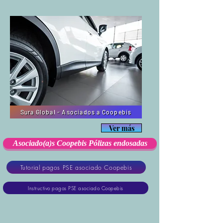
Sura Global - Asociados a Coopebis
Ver más
Asociado(a)s Coopebis Pólizas endosadas
Tutorial pagos PSE asociado Coopebis
Instructivo pagos PSE asociado Coopebis