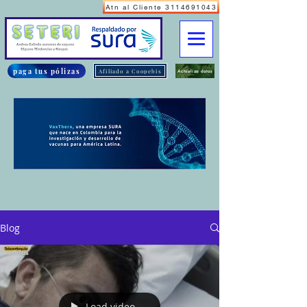
Atn al Cliente 3114691043
paga tus pólizas
Afiliado a Coopebis
Actualiza datos
Blog
Load video