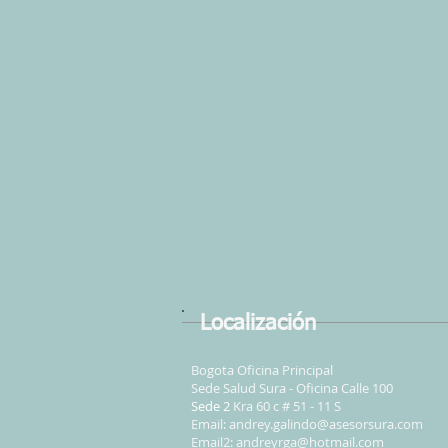
Localización
Bogota Oficina Principal
Sede Salud Sura - Oficina Calle 100
Sede 2
Kra 60 c # 51 - 11 S
Email:
andrey.galindo@asesorsura.com
Email2:
andreyrga@hotmail.com