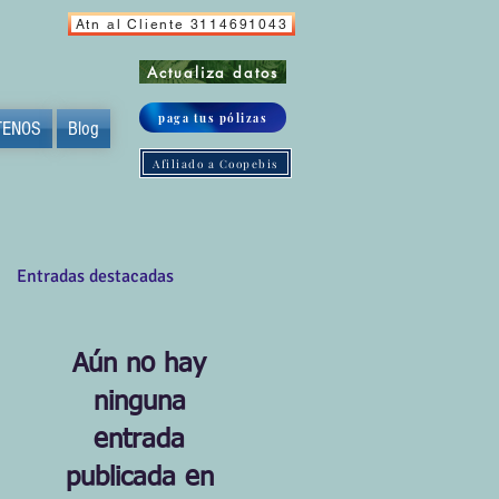
Atn al Cliente 3114691043
Actualiza datos
paga tus pólizas
TENOS
Blog
Afiliado a Coopebis
Entradas destacadas
Aún no hay
ninguna
entrada
publicada en